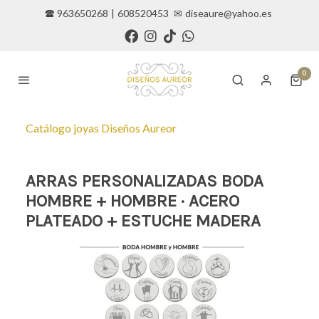
🕿 963650268
|
608520453
✉
diseaure@yahoo.es
0
Catálogo joyas Diseños Aureor
ARRAS PERSONALIZADAS BODA
HOMBRE + HOMBRE · ACERO
PLATEADO + ESTUCHE MADERA