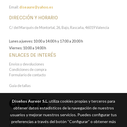
Email:
diseaure@yahoo.es
DIRECCIÓN Y HORARIO
C/ del Marqués de Montortal, 26, Bajo, Rascaña, 46019 Valencia
Lunes a jueves: 10:00 a 14:00 h y 17:00 a 20:00 h
Viernes: 10:00 a 14:00 h
ENLACES DE INTERÉS
Envíos y devoluciones
Condiciones de compra
Formulario de contacto
Guía de tallas
Diseños Aureor S.L.
utiliza cookies propias y terceros para
obtener datos estadísticos de la navegación de nuestros
Aviso legal
usuarios y mejorar nuestros servicios. Puedes configurar tus
Política de cookies
preferencias a través del botón “Configurar” o obtener más
Gestión de cookies