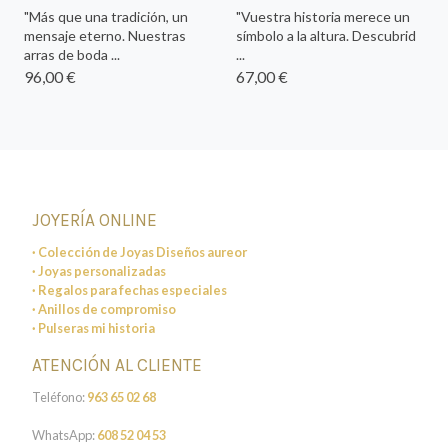
"Más que una tradición, un
"Vuestra historia merece un
mensaje eterno. Nuestras
símbolo a la altura. Descubrid
arras de boda ...
...
96,00 €
67,00 €
JOYERÍA ONLINE
· Colección de Joyas Diseños aureor
· Joyas personalizadas
· Regalos para fechas especiales
· Anillos de compromiso
· Pulseras mi historia
ATENCIÓN AL CLIENTE
Teléfono:
963 65 02 68
WhatsApp:
608 52 04 53