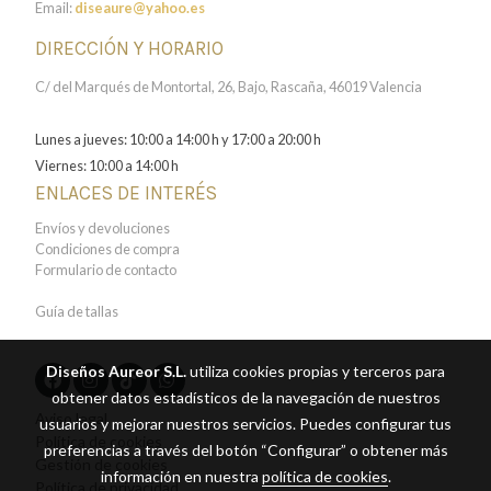
Email:
diseaure@yahoo.es
DIRECCIÓN Y HORARIO
C/ del Marqués de Montortal, 26, Bajo, Rascaña, 46019 Valencia
Lunes a jueves: 10:00 a 14:00 h y 17:00 a 20:00 h
Viernes: 10:00 a 14:00 h
ENLACES DE INTERÉS
Envíos y devoluciones
Condiciones de compra
Formulario de contacto
Guía de tallas
Diseños Aureor S.L.
utiliza cookies propias y terceros para
obtener datos estadísticos de la navegación de nuestros
Aviso legal
usuarios y mejorar nuestros servicios. Puedes configurar tus
Política de cookies
preferencias a través del botón “Configurar” o obtener más
Gestión de cookies
información en nuestra
política de cookies
.
Política de privacidad