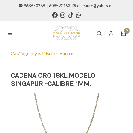
🕿 963650268
|
608520453
✉
diseaure@yahoo.es
0
Catálogo joyas Diseños Aureor
CADENA ORO 18KL.MODELO
SINGAPUR -CALIBRE 1MM.