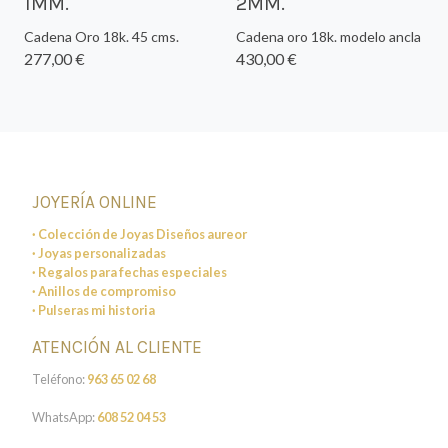
1MM.
2MM.
Cadena Oro 18k. 45 cms.
Cadena oro 18k. modelo ancla
277,00 €
430,00 €
JOYERÍA ONLINE
· Colección de Joyas Diseños aureor
· Joyas personalizadas
· Regalos para fechas especiales
· Anillos de compromiso
· Pulseras mi historia
ATENCIÓN AL CLIENTE
Teléfono:
963 65 02 68
WhatsApp:
608 52 04 53