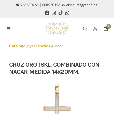
🕿 963650268
|
608520453
✉
diseaure@yahoo.es
0
Catálogo joyas Diseños Aureor
CRUZ ORO 18KL. COMBINADO CON
NACAR MEDIDA 14x20MM.