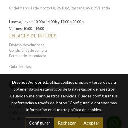
C/ del Marqués de Montortal, 26, Bajo, Rascaña, 46019 Valencia
Lunes a jueves: 10:00 a 14:00 h y 17:00 a 20:00 h
Viernes: 10:00 a 14:00 h
ENLACES DE INTERÉS
Envíos y devoluciones
Condiciones de compra
Formulario de contacto
Guía de tallas
Diseños Aureor S.L.
utiliza cookies propias y terceros para
obtener datos estadísticos de la navegación de nuestros
Aviso legal
usuarios y mejorar nuestros servicios. Puedes configurar tus
Política de cookies
preferencias a través del botón “Configurar” o obtener más
Gestión de cookies
información en nuestra
política de cookies
.
Política de privacidad
Condiciones de compra
Configurar
Rechazar
Aceptar