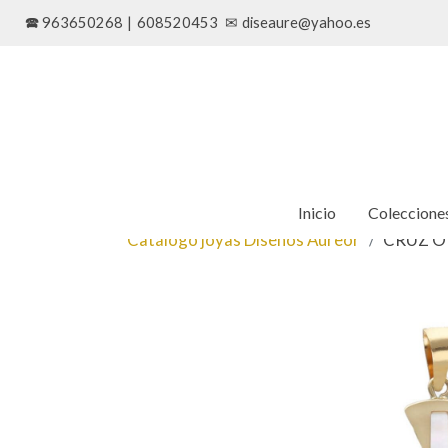
🕿 963650268
|
608520453
✉
diseaure@yahoo.es
Inicio
Coleccione
Catálogo joyas Diseños Aureor
CRUZ O