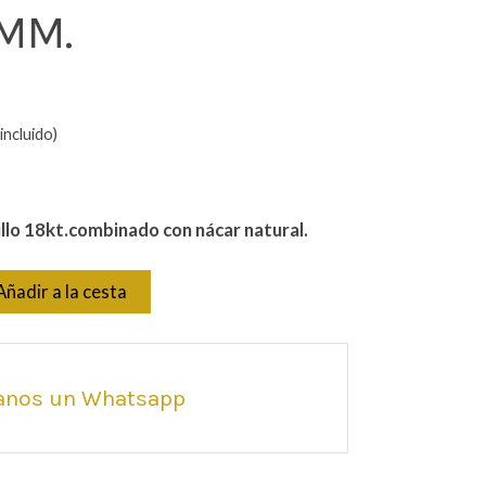
MM.
incluido)
llo 18kt.combinado con nácar natural.
Añadir a la cesta
anos un Whatsapp