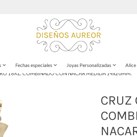
s
Fechas especiales
Joyas Personalizadas
Alice
RO 18KL. COMBINADO CON NACAR MEDIDA 14x20MM.
CRUZ 
COMB
NACA