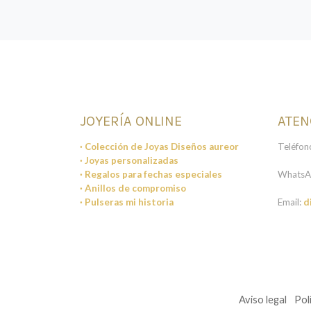
JOYERÍA ONLINE
ATEN
· Colección de Joyas Diseños aureor
Teléfon
· Joyas personalizadas
· Regalos para fechas especiales
WhatsA
· Anillos de compromiso
· Pulseras mi historia
Email:
d
Aviso legal
Pol