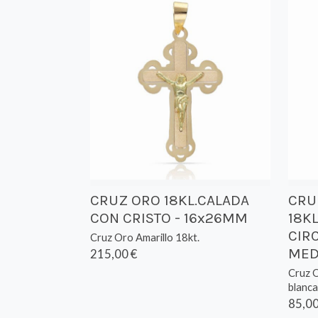
CRUZ ORO 18KL.CALADA
CRU
CON CRISTO - 16x26MM
18K
CIR
Cruz Oro Amarillo 18kt.
MED
215,00 €
Cruz O
blanca
85,00