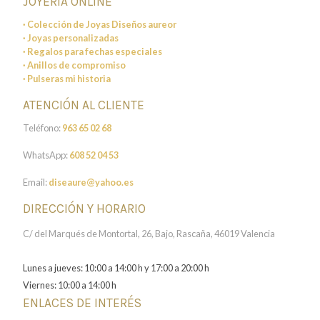
JOYERÍA ONLINE
· Colección de Joyas Diseños aureor
· Joyas personalizadas
· Regalos para fechas especiales
· Anillos de compromiso
· Pulseras mi historia
ATENCIÓN AL CLIENTE
Teléfono:
963 65 02 68
WhatsApp:
608 52 04 53
Email:
diseaure@yahoo.es
DIRECCIÓN Y HORARIO
C/ del Marqués de Montortal, 26, Bajo, Rascaña, 46019 Valencia
Lunes a jueves: 10:00 a 14:00 h y 17:00 a 20:00 h
Viernes: 10:00 a 14:00 h
ENLACES DE INTERÉS