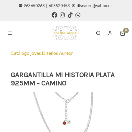
🕿 963650268
|
608520453
✉
diseaure@yahoo.es
0
Catálogo joyas Diseños Aureor
GARGANTILLA MI HISTORIA PLATA
925MM - CAMINO