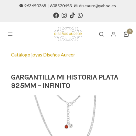
🕿 963650268
|
608520453
✉
diseaure@yahoo.es
0
Catálogo joyas Diseños Aureor
GARGANTILLA MI HISTORIA PLATA
925MM - INFINITO