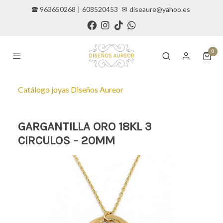
🕿 963650268
|
608520453
✉
diseaure@yahoo.es
0
Catálogo joyas Diseños Aureor
GARGANTILLA ORO 18KL 3
CIRCULOS - 20MM