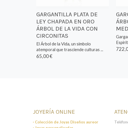
GARGANTILLA PLATA DE
GAR
LEY CHAPADA EN ORO
ÁRB
ÁRBOL DE LA VIDA CON
MED
CIRCONITAS
Gargan
Espirit
El Árbol de la Vida, un símbolo
722,0
atemporal que trasciende culturas ...
65,00 €
JOYERÍA ONLINE
ATEN
· Colección de Joyas Diseños aureor
Teléfon
· Joyas personalizadas