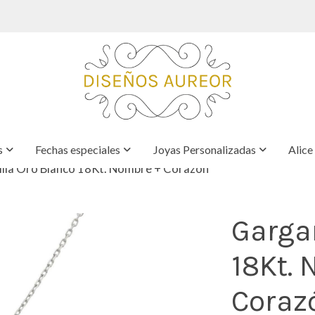
s
Fechas especiales
Joyas Personalizadas
Alice
lla Oro Blanco 18Kt. Nombre + Corazón
Gargan
18Kt.
Coraz