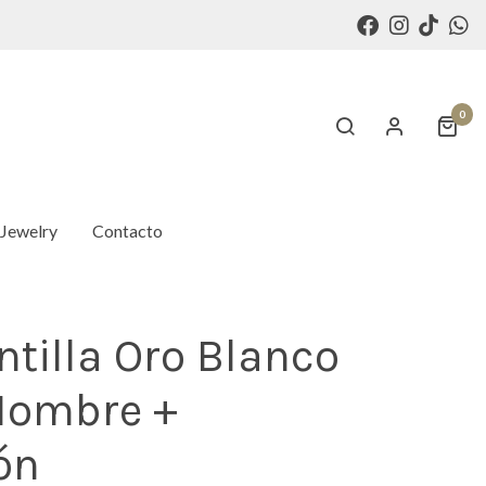
0
 Jewelry
Contacto
tilla Oro Blanco
 Nombre +
ón