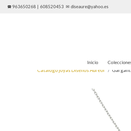
🕿 963650268
|
608520453
✉
diseaure@yahoo.es
Inicio
Coleccione
Catálogo joyas Diseños Aureor
Garganti