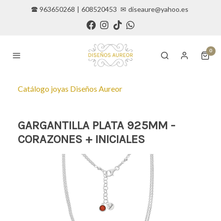
🕿 963650268
|
608520453
✉
diseaure@yahoo.es
0
Catálogo joyas Diseños Aureor
GARGANTILLA PLATA 925MM -
CORAZONES + INICIALES