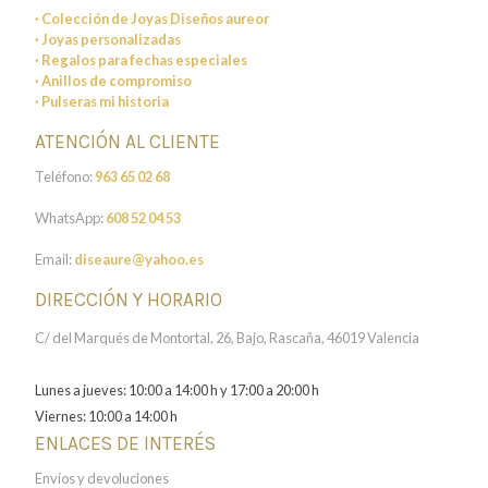
· Colección de Joyas Diseños aureor
· Joyas personalizadas
· Regalos para fechas especiales
· Anillos de compromiso
· Pulseras mi historia
ATENCIÓN AL CLIENTE
Teléfono:
963 65 02 68
WhatsApp:
608 52 04 53
Email:
diseaure@yahoo.es
DIRECCIÓN Y HORARIO
C/ del Marqués de Montortal, 26, Bajo, Rascaña, 46019 Valencia
Lunes a jueves: 10:00 a 14:00 h y 17:00 a 20:00 h
Viernes: 10:00 a 14:00 h
ENLACES DE INTERÉS
Envíos y devoluciones