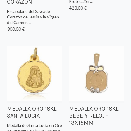
CORAZÓN
Protección ...
423,00 €
Escapulario del Sagrado
Corazón de Jesús y la Virgen
del Carmen ...
300,00 €
MEDALLA ORO 18KL
MEDALLA ORO 18KL
SANTA LUCIA
BEBE Y RELOJ -
13X15MM
Medalla de Santa Lucía en Oro
de Primera Ley (18k) Una joya