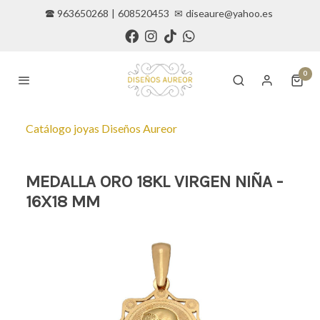
🕿 963650268
|
608520453
✉
diseaure@yahoo.es
0
Catálogo joyas Diseños Aureor
MEDALLA ORO 18KL VIRGEN NIÑA -
16X18 MM