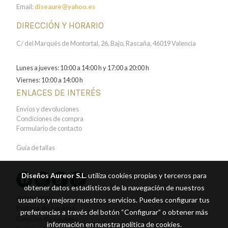
Email:
diseaure@yahoo.es
DIRECCIÓN Y HORARIO
C/ del Marqués de Montortal, 26, Bajo, Rascaña, 46019 Valencia
Lunes a jueves: 10:00 a 14:00 h y 17:00 a 20:00 h
Viernes: 10:00 a 14:00 h
ENLACES DE INTERÉS
Envíos y devoluciones
Condiciones de compra
Formulario de contacto
Guía de tallas
Diseños Aureor S.L.
utiliza cookies propias y terceros para
obtener datos estadísticos de la navegación de nuestros
Aviso legal
usuarios y mejorar nuestros servicios. Puedes configurar tus
Política de cookies
preferencias a través del botón “Configurar” o obtener más
Gestión de cookies
información en nuestra
política de cookies
.