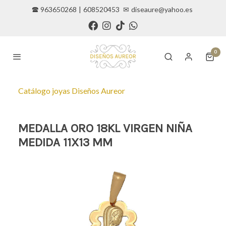
🕿 963650268
|
608520453
✉
diseaure@yahoo.es
0
Catálogo joyas Diseños Aureor
MEDALLA ORO 18KL VIRGEN NIÑA
MEDIDA 11X13 MM