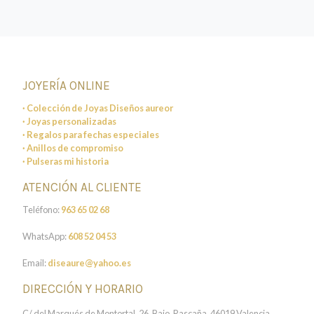
JOYERÍA ONLINE
· Colección de Joyas Diseños aureor
· Joyas personalizadas
· Regalos para fechas especiales
· Anillos de compromiso
· Pulseras mi historia
ATENCIÓN AL CLIENTE
Teléfono:
963 65 02 68
WhatsApp:
608 52 04 53
Email:
diseaure@yahoo.es
DIRECCIÓN Y HORARIO
C/ del Marqués de Montortal, 26, Bajo, Rascaña, 46019 Valencia