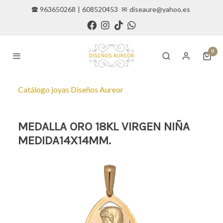
🕿 963650268
|
608520453
✉
diseaure@yahoo.es
0
Catálogo joyas Diseños Aureor
MEDALLA ORO 18KL VIRGEN NIÑA
MEDIDA14X14MM.