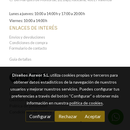
Lunes a jueves: 10:00 a 14:00 h y 17:00 a 20:00 h
Viernes: 10:00 a 14:00 h
ENLACES DE INTERÉS
Envíos y devoluciones
Condiciones de compra
Formulario de contacto
Guía de tallas
Diseños Aureor S.L.
utiliza cookies propias y terceros para
obtener datos estadísticos de la navegación de nuestros
Aviso legal
usuarios y mejorar nuestros servicios. Puedes configurar tus
Política de cookies
preferencias a través del botón “Configurar” o obtener más
Gestión de cookies
información en nuestra
política de cookies
.
Política de privacidad
Condiciones de compra
Configurar
Rechazar
Aceptar