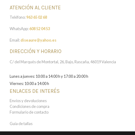
ATENCIÓN AL CLIENTE
Teléfono:
963 65 02 68
WhatsApp:
608 52 04 53
Email:
diseaure@yahoo.es
DIRECCIÓN Y HORARIO
C/ del Marqués de Montortal, 26, Bajo, Rascaña, 46019 Valencia
Lunes a jueves: 10:00 a 14:00 h y 17:00 a 20:00 h
Viernes: 10:00 a 14:00 h
ENLACES DE INTERÉS
Envíos y devoluciones
Condiciones de compra
Formulario de contacto
Guía de tallas