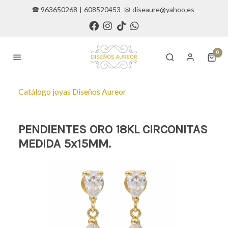
🕿 963650268
|
608520453
✉
diseaure@yahoo.es
0
Catálogo joyas Diseños Aureor
PENDIENTES ORO 18KL CIRCONITAS
MEDIDA 5x15MM.