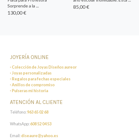
Sorprende a la ...
85,00 €
130,00 €
JOYERÍA ONLINE
· Colección de Joyas Diseños aureor
· Joyas personalizadas
· Regalos para fechas especiales
· Anillos de compromiso
· Pulseras mi historia
ATENCIÓN AL CLIENTE
Teléfono:
963 65 02 68
WhatsApp:
608 52 04 53
Email:
diseaure@yahoo.es