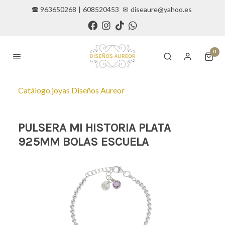
🕿 963650268
|
608520453
✉
diseaure@yahoo.es
0
Catálogo joyas Diseños Aureor
PULSERA MI HISTORIA PLATA
925MM BOLAS ESCUELA