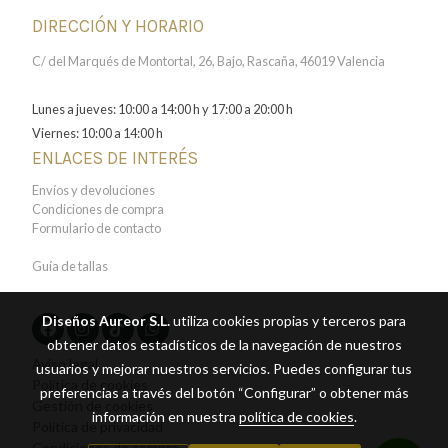
DIRECCIÓN Y HORARIO
C/ del Marqués de Montortal, 26, Bajo, Rascaña, 46019 Valencia
Lunes a jueves: 10:00 a 14:00 h y 17:00 a 20:00 h
Viernes: 10:00 a 14:00 h
ENLACES DE INTERÉS
Envíos y devoluciones
Condiciones de compra
Formulario de contacto
Guía de tallas
Diseños Aureor S.L.
utiliza cookies propias y terceros para
obtener datos estadísticos de la navegación de nuestros
Aviso legal
usuarios y mejorar nuestros servicios. Puedes configurar tus
Política de cookies
preferencias a través del botón “Configurar” o obtener más
Gestión de cookies
información en nuestra
política de cookies
.
Política de privacidad
Condiciones de compra