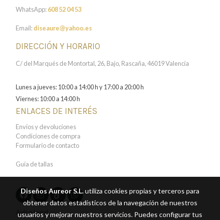
WhatsApp:
608 52 04 53
Email:
diseaure@yahoo.es
DIRECCIÓN Y HORARIO
C/ del Marqués de Montortal, 26, Bajo, Rascaña, 46019 Valencia
Lunes a jueves: 10:00 a 14:00 h y 17:00 a 20:00 h
Viernes: 10:00 a 14:00 h
ENLACES DE INTERÉS
Envíos y devoluciones
Condiciones de compra
Formulario de contacto
Guía de tallas
Diseños Aureor S.L.
utiliza cookies propias y terceros para
obtener datos estadísticos de la navegación de nuestros
Aviso legal
usuarios y mejorar nuestros servicios. Puedes configurar tus