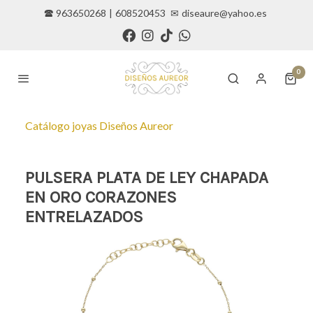
🕿 963650268
|
608520453
✉
diseaure@yahoo.es
0
Catálogo joyas Diseños Aureor
PULSERA PLATA DE LEY CHAPADA
EN ORO CORAZONES
ENTRELAZADOS