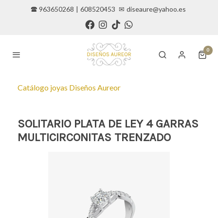
🕿 963650268
|
608520453
✉
diseaure@yahoo.es
0
Catálogo joyas Diseños Aureor
SOLITARIO PLATA DE LEY 4 GARRAS
MULTICIRCONITAS TRENZADO