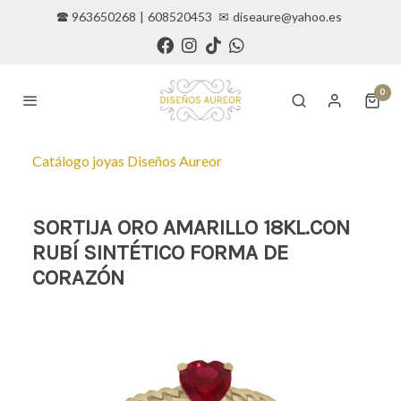
🕿 963650268
|
608520453
✉
diseaure@yahoo.es
0
Catálogo joyas Diseños Aureor
SORTIJA ORO AMARILLO 18KL.CON
RUBÍ SINTÉTICO FORMA DE
CORAZÓN