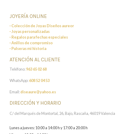
JOYERÍA ONLINE
· Colección de Joyas Diseños aureor
· Joyas personalizadas
· Regalos para fechas especiales
· Anillos de compromiso
· Pulseras mi historia
ATENCIÓN AL CLIENTE
Teléfono:
963 65 02 68
WhatsApp:
608 52 04 53
Email:
diseaure@yahoo.es
DIRECCIÓN Y HORARIO
C/ del Marqués de Montortal, 26, Bajo, Rascaña, 46019 Valencia
Lunes a jueves: 10:00 a 14:00 h y 17:00 a 20:00 h