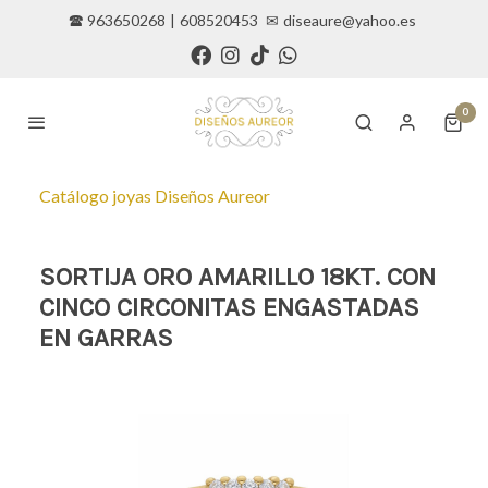
🕿 963650268
|
608520453
✉
diseaure@yahoo.es
0
Catálogo joyas Diseños Aureor
SORTIJA ORO AMARILLO 18KT. CON
CINCO CIRCONITAS ENGASTADAS
EN GARRAS