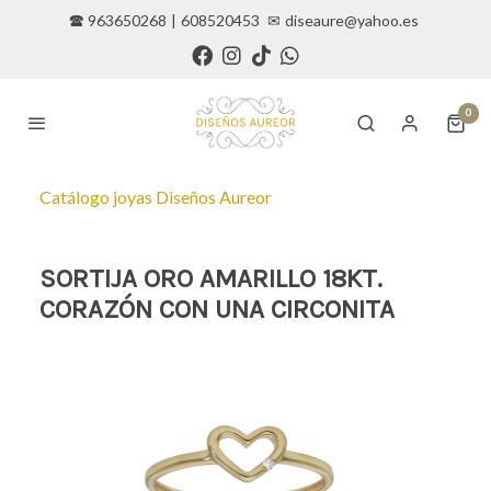
🕿 963650268
|
608520453
✉
diseaure@yahoo.es
0
Catálogo joyas Diseños Aureor
SORTIJA ORO AMARILLO 18KT.
CORAZÓN CON UNA CIRCONITA