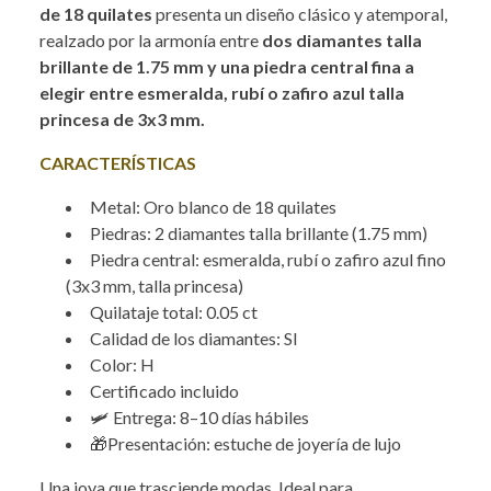
de 18 quilates
presenta un diseño clásico y atemporal,
realzado por la armonía entre
dos diamantes talla
brillante de 1.75 mm y una piedra central fina a
elegir entre esmeralda, rubí o zafiro azul talla
princesa de 3x3 mm.
CARACTERÍSTICAS
Metal: Oro blanco de 18 quilates
Piedras: 2 diamantes talla brillante (1.75 mm)
Piedra central: esmeralda, rubí o zafiro azul fino
(3x3 mm, talla princesa)
Quilataje total: 0.05 ct
Calidad de los diamantes: SI
Color: H
Certificado incluido
🛩️ Entrega: 8–10 días hábiles
🎁Presentación: estuche de joyería de lujo
Una joya que trasciende modas. Ideal para