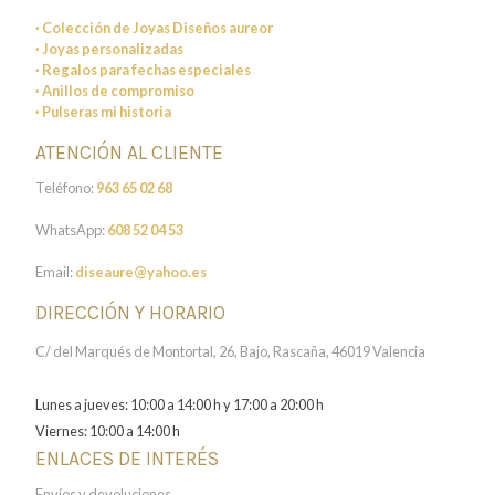
· Colección de Joyas Diseños aureor
· Joyas personalizadas
· Regalos para fechas especiales
· Anillos de compromiso
· Pulseras mi historia
ATENCIÓN AL CLIENTE
Teléfono:
963 65 02 68
WhatsApp:
608 52 04 53
Email:
diseaure@yahoo.es
DIRECCIÓN Y HORARIO
C/ del Marqués de Montortal, 26, Bajo, Rascaña, 46019 Valencia
Lunes a jueves: 10:00 a 14:00 h y 17:00 a 20:00 h
Viernes: 10:00 a 14:00 h
ENLACES DE INTERÉS
Envíos y devoluciones