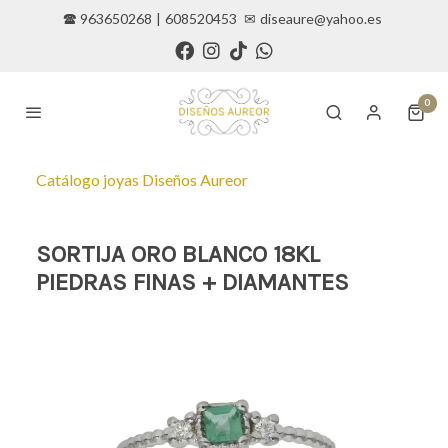
🕿 963650268
|
608520453
✉
diseaure@yahoo.es
0
Catálogo joyas Diseños Aureor
SORTIJA ORO BLANCO 18KL
PIEDRAS FINAS + DIAMANTES