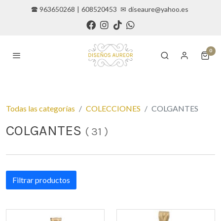
🕿 963650268
|
608520453
✉
diseaure@yahoo.es
0
Todas las categorías
COLECCIONES
COLGANTES
COLGANTES
(
31
)
Filtrar productos