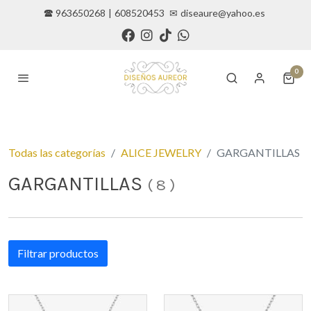
🕿 963650268
|
608520453
✉
diseaure@yahoo.es
0
Todas las categorías
ALICE JEWELRY
GARGANTILLAS
GARGANTILLAS
(
8
)
Filtrar productos