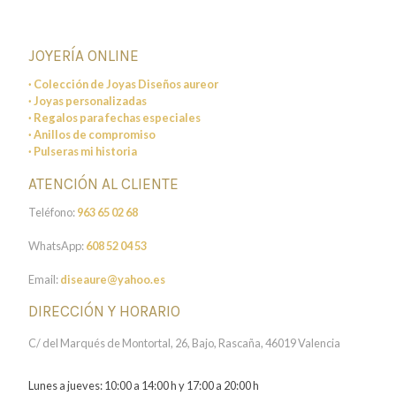
JOYERÍA ONLINE
· Colección de Joyas Diseños aureor
· Joyas personalizadas
· Regalos para fechas especiales
· Anillos de compromiso
· Pulseras mi historia
ATENCIÓN AL CLIENTE
Teléfono:
963 65 02 68
WhatsApp:
608 52 04 53
Email:
diseaure@yahoo.es
DIRECCIÓN Y HORARIO
C/ del Marqués de Montortal, 26, Bajo, Rascaña, 46019 Valencia
Lunes a jueves: 10:00 a 14:00 h y 17:00 a 20:00 h