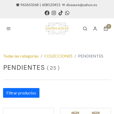
🕿 963650268
|
608520453
✉
diseaure@yahoo.es
0
Todas las categorías
COLECCIONES
PENDIENTES
PENDIENTES
(
25
)
Filtrar productos