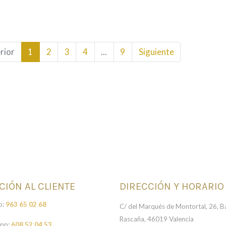
rior
1
2
3
4
...
9
Siguiente
CIÓN AL CLIENTE
DIRECCIÓN Y HORARIO
o:
963 65 02 68
C/ del Marqués de Montortal, 26, Ba
Rascaña, 46019 Valencia
pp:
608 52 04 53