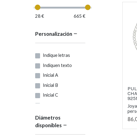
28 €
665 €
Personalización
Indique letras
Indiquen texto
Inicial A
Inicial B
PUL
CHA
Inicial C
92
Inicial D
Joya
perso
Inicial E
Diámetros
86,
disponibles
Inicial F
Inicial G