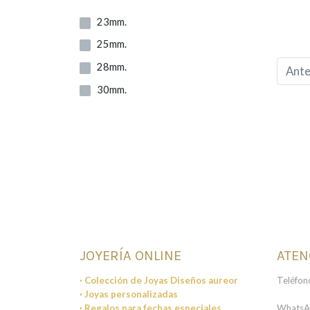
Inicial H
23mm.
Inicial I
25mm.
Inicial J
28mm.
Ante
Inicial K
30mm.
Inicial L
Inicial M
Inicial N
Inicial O
Inicial P
Inicial R
Inicial S
JOYERÍA ONLINE
ATEN
Inicial T
· Colección de Joyas Diseños aureor
Teléfon
Inicial U
· Joyas personalizadas
· Regalos para fechas especiales
WhatsA