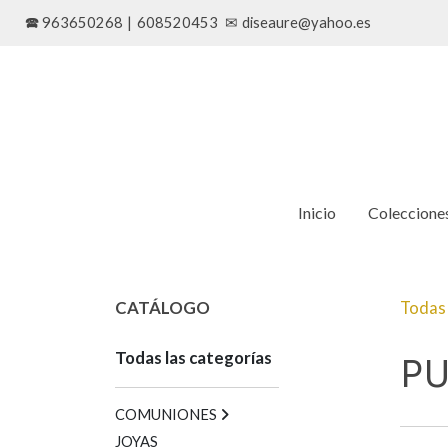
🕿 963650268
|
608520453
✉
diseaure@yahoo.es
Inicio
Coleccione
CATÁLOGO
Todas 
Todas las categorías
P
COMUNIONES
JOYAS