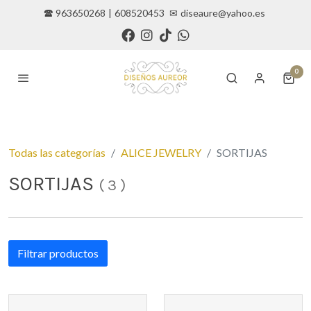
🕿 963650268
|
608520453
✉
diseaure@yahoo.es
0
Todas las categorías
ALICE JEWELRY
SORTIJAS
SORTIJAS
(
3
)
Filtrar productos