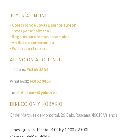
JOYERÍA ONLINE
· Colección de Joyas Diseños aureor
· Joyas personalizadas
· Regalos para fechas especiales
· Anillos de compromiso
· Pulseras mi historia
ATENCIÓN AL CLIENTE
Teléfono:
963 65 02 68
WhatsApp:
608 52 04 53
Email:
diseaure@yahoo.es
DIRECCIÓN Y HORARIO
C/ del Marqués de Montortal, 26, Bajo, Rascaña, 46019 Valencia
Lunes a jueves: 10:00 a 14:00 h y 17:00 a 20:00 h
Viernes: 10:00 a 14:00 h