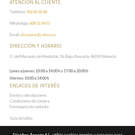
ATENCIÓN AL CLIENTE
Teléfono:
963 65 02 68
WhatsApp:
608 52 04 53
Email:
diseaure@yahoo.es
DIRECCIÓN Y HORARIO
C/ del Marqués de Montortal, 26, Bajo, Rascaña, 46019 Valencia
Lunes a jueves: 10:00 a 14:00 h y 17:00 a 20:00 h
Viernes: 10:00 a 14:00 h
ENLACES DE INTERÉS
Envíos y devoluciones
Condiciones de compra
Formulario de contacto
Guía de tallas
Diseños Aureor S.L.
utiliza cookies propias y terceros para