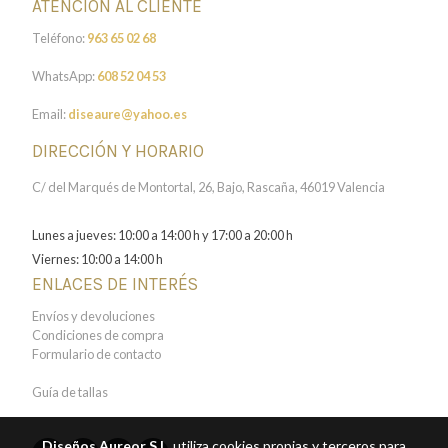
ATENCIÓN AL CLIENTE
Teléfono:
963 65 02 68
WhatsApp:
608 52 04 53
Email:
diseaure@yahoo.es
DIRECCIÓN Y HORARIO
C/ del Marqués de Montortal, 26, Bajo, Rascaña, 46019 Valencia
Lunes a jueves: 10:00 a 14:00 h y 17:00 a 20:00 h
Viernes: 10:00 a 14:00 h
ENLACES DE INTERÉS
Envíos y devoluciones
Condiciones de compra
Formulario de contacto
Guía de tallas
Diseños Aureor S.L.
utiliza cookies propias y terceros para