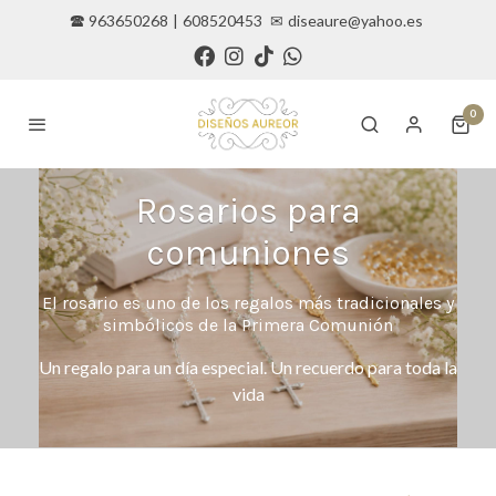
🕿 963650268
|
608520453
✉
diseaure@yahoo.es
0
Rosarios para
comuniones
El rosario es uno de los regalos más tradicionales y
simbólicos de la Primera Comunión
Un regalo para un día especial. Un recuerdo para toda la
vida