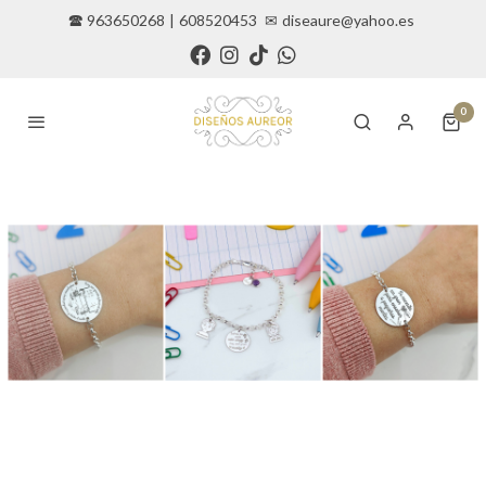
🕿 963650268
|
608520453
✉
diseaure@yahoo.es
0