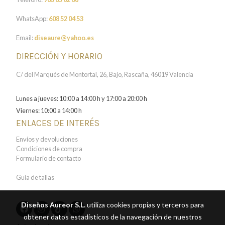
WhatsApp:
608 52 04 53
Email:
diseaure@yahoo.es
DIRECCIÓN Y HORARIO
C/ del Marqués de Montortal, 26, Bajo, Rascaña, 46019 Valencia
Lunes a jueves: 10:00 a 14:00 h y 17:00 a 20:00 h
Viernes: 10:00 a 14:00 h
ENLACES DE INTERÉS
Envíos y devoluciones
Condiciones de compra
Formulario de contacto
Guía de tallas
Diseños Aureor S.L.
utiliza cookies propias y terceros para
obtener datos estadísticos de la navegación de nuestros