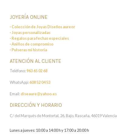
JOYERÍA ONLINE
· Colección de Joyas Diseños aureor
· Joyas personalizadas
· Regalos para fechas especiales
· Anillos de compromiso
· Pulseras mi historia
ATENCIÓN AL CLIENTE
Teléfono:
963 65 02 68
WhatsApp:
608 52 04 53
Email:
diseaure@yahoo.es
DIRECCIÓN Y HORARIO
C/ del Marqués de Montortal, 26, Bajo, Rascaña, 46019 Valencia
Lunes a jueves: 10:00 a 14:00 h y 17:00 a 20:00 h