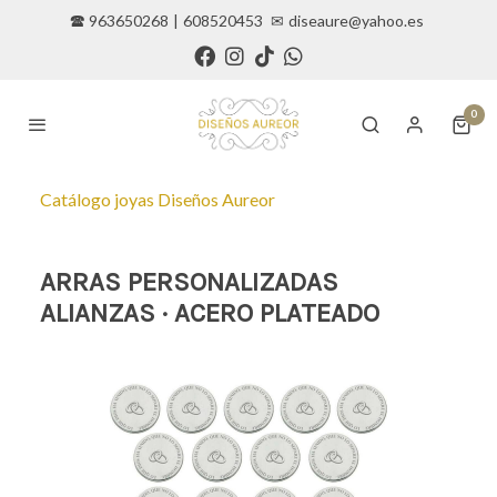
🕿 963650268
|
608520453
✉
diseaure@yahoo.es
0
Catálogo joyas Diseños Aureor
ARRAS PERSONALIZADAS
ALIANZAS · ACERO PLATEADO