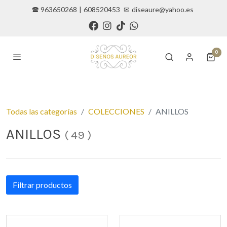
🕿 963650268
|
608520453
✉
diseaure@yahoo.es
0
Todas las categorías
COLECCIONES
ANILLOS
ANILLOS
(
49
)
Filtrar productos