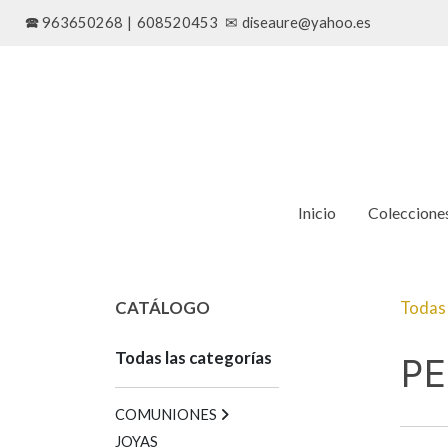
🕿 963650268
|
608520453
✉
diseaure@yahoo.es
Inicio
Coleccione
CATÁLOGO
Todas 
Todas las categorías
P
COMUNIONES
JOYAS