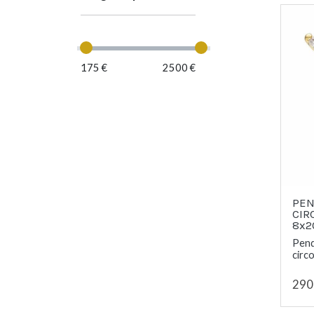
175 €
2500 €
PEN
CIR
8x
Pend
circo
290