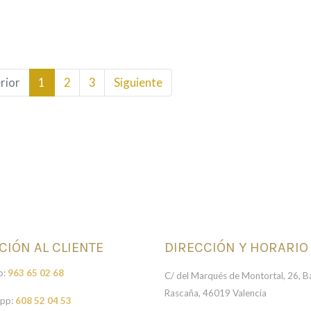
rior
1
2
3
Siguiente
CIÓN AL CLIENTE
DIRECCIÓN Y HORARIO
o:
963 65 02 68
C/ del Marqués de Montortal, 26, Ba
Rascaña, 46019 Valencia
pp:
608 52 04 53