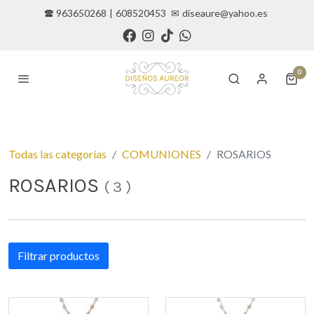
🕿 963650268
|
608520453
✉
diseaure@yahoo.es
0
Todas las categorías
COMUNIONES
ROSARIOS
ROSARIOS
(
3
)
Filtrar productos