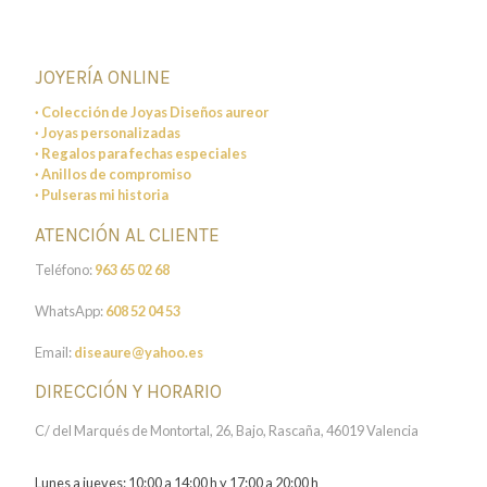
JOYERÍA ONLINE
· Colección de Joyas Diseños aureor
· Joyas personalizadas
· Regalos para fechas especiales
· Anillos de compromiso
· Pulseras mi historia
ATENCIÓN AL CLIENTE
Teléfono:
963 65 02 68
WhatsApp:
608 52 04 53
Email:
diseaure@yahoo.es
DIRECCIÓN Y HORARIO
C/ del Marqués de Montortal, 26, Bajo, Rascaña, 46019 Valencia
Lunes a jueves: 10:00 a 14:00 h y 17:00 a 20:00 h