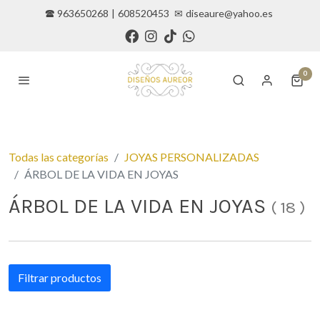
🕿 963650268
|
608520453
✉
diseaure@yahoo.es
0
Todas las categorías
JOYAS PERSONALIZADAS
ÁRBOL DE LA VIDA EN JOYAS
ÁRBOL DE LA VIDA EN JOYAS
(
18
)
Filtrar productos