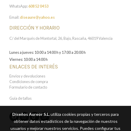
WhatsApp:
608 52 04 53
Email:
diseaure@yahoo.es
DIRECCIÓN Y HORARIO
C/ del Marqués de Montortal, 26, Bajo, Rascaña, 46019 Valencia
Lunes a jueves: 10:00 a 14:00 h y 17:00 a 20:00 h
Viernes: 10:00 a 14:00 h
ENLACES DE INTERÉS
Envíos y devoluciones
Condiciones de compra
Formulario de contacto
Guía de tallas
Diseños Aureor S.L.
utiliza cookies propias y terceros para
obtener datos estadísticos de la navegación de nuestros
Aviso legal
usuarios y mejorar nuestros servicios. Puedes configurar tus