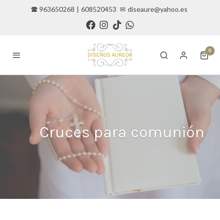
🕿 963650268
|
608520453
✉
diseaure@yahoo.es
0
Cruces para comunión