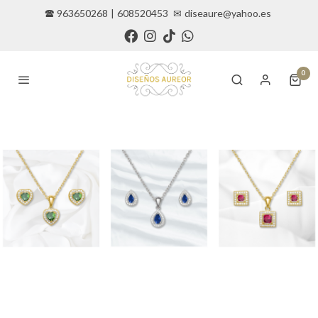
🕿 963650268
|
608520453
✉
diseaure@yahoo.es
0