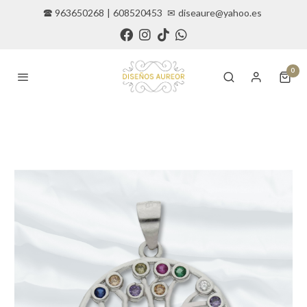
🕿 963650268
|
608520453
✉
diseaure@yahoo.es
0