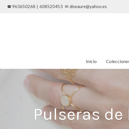
🕿 963650268
|
608520453
✉
diseaure@yahoo.es
Inicio
Coleccione
Pulseras de