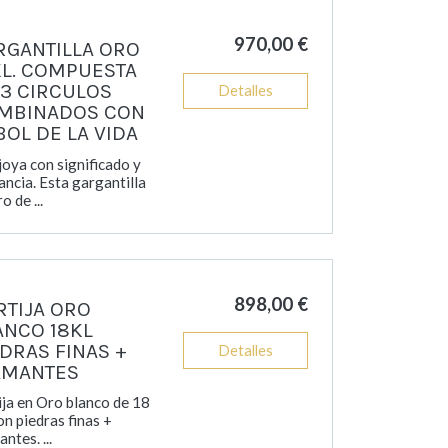
970,00 €
RGANTILLA ORO
KL. COMPUESTA
 3 CIRCULOS
Detalles
MBINADOS CON
BOL DE LA VIDA
joya con significado y
ancia. Esta gargantilla
o de ...
898,00 €
RTIJA ORO
ANCO 18KL
EDRAS FINAS +
Detalles
AMANTES
ija en Oro blanco de 18
con piedras finas +
ntes. ...