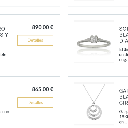
890,00 €
RO
SO
S Y
BL
DI
Detalles
El d
ible
un d
enga
865,00 €
GA
BL
CI
Detalles
ja con
Garg
18Kt
en ...