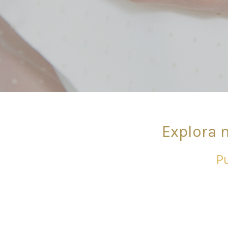
Explora 
P