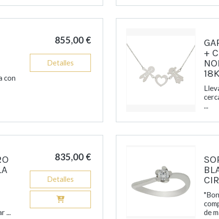
855,00 €
GA
+ 
NO
Detalles
18K
ja con
Llev
cerc
...
835,00 €
RO
SO
LA
BL
CI
Detalles
"Bon
comp
 ...
de ma