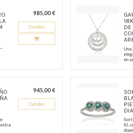
985,00 €
RO
GA
LA
18
M
DE
Detalles
CO
k
AR
..
Una 
eleg
en or
945,00 €
IÑO
SO
IÑA
BL
PI
Detalles
DI
re
Sort
uestra
Kl. 
diama