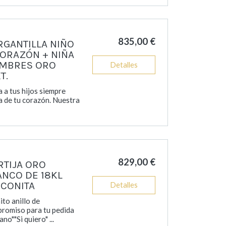
835,00 €
RGANTILLA NIÑO
CORAZÓN + NIÑA
MBRES ORO
Detalles
T.
a a tus hijos siempre
a de tu corazón. Nuestra
829,00 €
RTIJA ORO
ANCO DE 18KL
RCONITA
Detalles
ito anillo de
romiso para tu pedida
no""Si quiero" ...