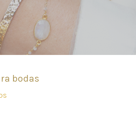
ara bodas
os