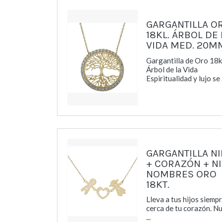
GARGANTILLA O
18KL. ÁRBOL DE 
VIDA MED. 20M
Gargantilla de Oro 18
Árbol de la Vida
Espiritualidad y lujo se .
GARGANTILLA N
+ CORAZÓN + N
NOMBRES ORO
18KT.
Lleva a tus hijos siemp
cerca de tu corazón. N
...