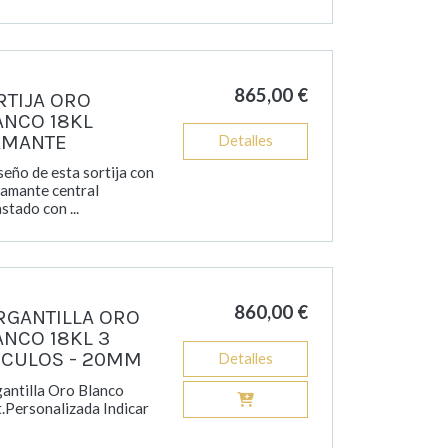
865,00 €
RTIJA ORO
ANCO 18KL
AMANTE
Detalles
iseño de esta sortija con
iamante central
stado con ...
860,00 €
RGANTILLA ORO
ANCO 18KL 3
RCULOS - 20MM
Detalles
antilla Oro Blanco
.Personalizada Indicar