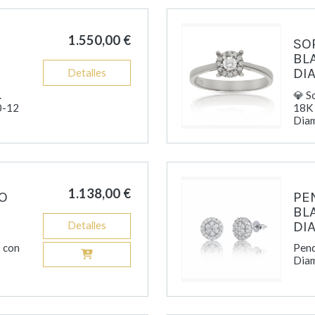
1.550,00 €
SO
BL
DI
Detalles
.
💎 S
0-12
18K
Diam
1.138,00 €
O
PE
BL
DI
Detalles
 con
Pend
Diam