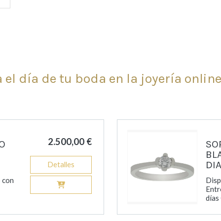
 el día de tu boda en la joyería onlin
2.500,00 €
O
SO
BL
DI
Detalles
 con
Disp
Entr
días