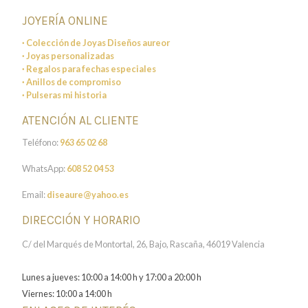
JOYERÍA ONLINE
· Colección de Joyas Diseños aureor
· Joyas personalizadas
· Regalos para fechas especiales
· Anillos de compromiso
· Pulseras mi historia
ATENCIÓN AL CLIENTE
Teléfono:
963 65 02 68
WhatsApp:
608 52 04 53
Email:
diseaure@yahoo.es
DIRECCIÓN Y HORARIO
C/ del Marqués de Montortal, 26, Bajo, Rascaña, 46019 Valencia
Lunes a jueves: 10:00 a 14:00 h y 17:00 a 20:00 h
Viernes: 10:00 a 14:00 h