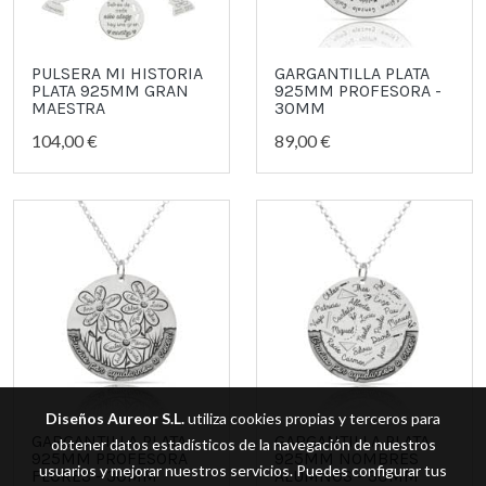
PULSERA MI HISTORIA
GARGANTILLA PLATA
PLATA 925MM GRAN
925MM PROFESORA -
MAESTRA
30MM
104,00 €
89,00 €
Diseños Aureor S.L.
utiliza cookies propias y terceros para
GARGANTILLA PLATA
GARGANTILLA PLATA
obtener datos estadísticos de la navegación de nuestros
925MM PROFESORA
925MM NOMBRES
usuarios y mejorar nuestros servicios. Puedes configurar tus
FLORES - 30MM
ALUMNOS - 30MM