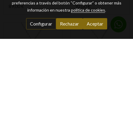
preferencias a través del botón “Configurar” o obtener más
89,00 €
92,00 €
información en nuestra
política de cookies
.
Configurar
Rechazar
Aceptar
GARGANTILLA PLATA
GARGANTILLA PLATA
925MM SE NECESITA
925MM CRECER -
UN GRAN CORAZON -
28MM
28MM
75,00 €
75,00 €