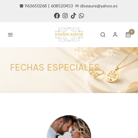
🕿 963650268
|
608520453
✉
diseaure@yahoo.es
0
FECHAS ESPECIALES