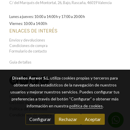
C/ del Marqués de Montortal, 26, Bajo, Rascaña, 46019 Valencia
Lunes a jueves: 10:00 a 14:00 h y 17:00 a 20:00 h
Viernes: 10:00 a 14:00 h
ENLACES DE INTERÉS
Envíos y devoluciones
Condiciones de compra
Formulario de contacto
Guía de tallas
Diseños Aureor S.L.
utiliza cookies propias y terceros para
obtener datos estadísticos de la navegación de nuestros
Aviso legal
usuarios y mejorar nuestros servicios. Puedes configurar tus
Política de cookies
preferencias a través del botón “Configurar” o obtener más
Gestión de cookies
información en nuestra
política de cookies
.
Política de privacidad
Condiciones de compra
Configurar
Rechazar
Aceptar