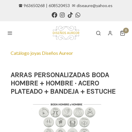
🕿 963650268
|
608520453
✉
diseaure@yahoo.es
0
Catálogo joyas Diseños Aureor
ARRAS PERSONALIZADAS BODA
HOMBRE + HOMBRE · ACERO
PLATEADO + BANDEJA + ESTUCHE