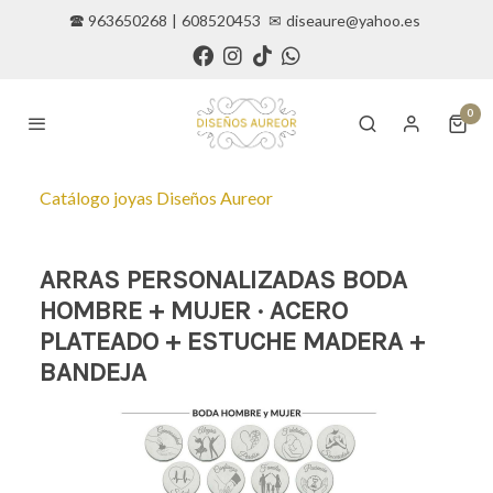
🕿 963650268
|
608520453
✉
diseaure@yahoo.es
0
Catálogo joyas Diseños Aureor
ARRAS PERSONALIZADAS BODA
HOMBRE + MUJER · ACERO
PLATEADO + ESTUCHE MADERA +
BANDEJA