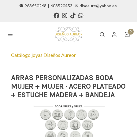
🕿 963650268
|
608520453
✉
diseaure@yahoo.es
0
Catálogo joyas Diseños Aureor
ARRAS PERSONALIZADAS BODA
MUJER + MUJER · ACERO PLATEADO
+ ESTUCHE MADERA + BANDEJA