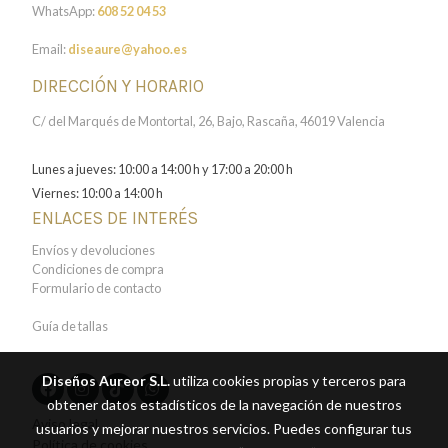
WhatsApp:
608 52 04 53
Email:
diseaure@yahoo.es
DIRECCIÓN Y HORARIO
C/ del Marqués de Montortal, 26, Bajo, Rascaña, 46019 Valencia
Lunes a jueves: 10:00 a 14:00 h y 17:00 a 20:00 h
Viernes: 10:00 a 14:00 h
ENLACES DE INTERÉS
Envíos y devoluciones
Condiciones de compra
Formulario de contacto
Guía de tallas
Diseños Aureor S.L.
utiliza cookies propias y terceros para
obtener datos estadísticos de la navegación de nuestros
Aviso legal
usuarios y mejorar nuestros servicios. Puedes configurar tus
Política de cookies