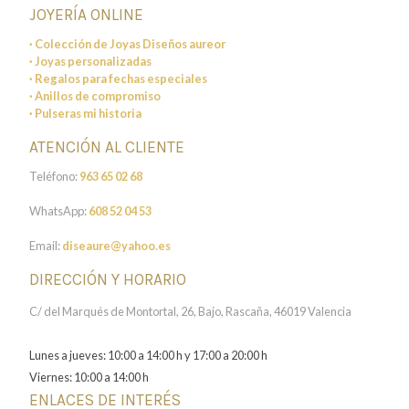
JOYERÍA ONLINE
· Colección de Joyas Diseños aureor
· Joyas personalizadas
· Regalos para fechas especiales
· Anillos de compromiso
· Pulseras mi historia
ATENCIÓN AL CLIENTE
Teléfono:
963 65 02 68
WhatsApp:
608 52 04 53
Email:
diseaure@yahoo.es
DIRECCIÓN Y HORARIO
C/ del Marqués de Montortal, 26, Bajo, Rascaña, 46019 Valencia
Lunes a jueves: 10:00 a 14:00 h y 17:00 a 20:00 h
Viernes: 10:00 a 14:00 h
ENLACES DE INTERÉS