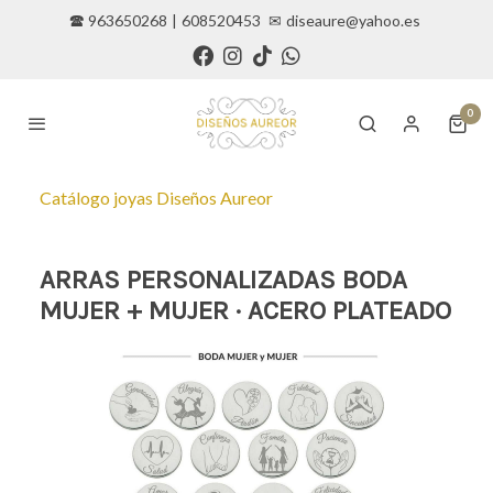
🕿 963650268
|
608520453
✉
diseaure@yahoo.es
0
Catálogo joyas Diseños Aureor
ARRAS PERSONALIZADAS BODA
MUJER + MUJER · ACERO PLATEADO