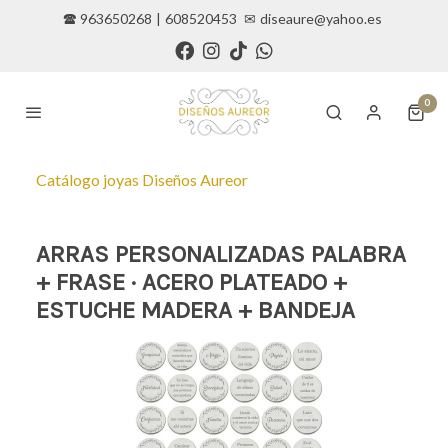
🕿 963650268
|
608520453
✉
diseaure@yahoo.es
0
Catálogo joyas Diseños Aureor
ARRAS PERSONALIZADAS PALABRA
+ FRASE · ACERO PLATEADO +
ESTUCHE MADERA + BANDEJA