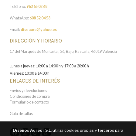
Teléfono:
963 65 02 68
WhatsApp:
608 52 04 53
Email:
diseaure@yahoo.es
DIRECCIÓN Y HORARIO
C/ del Marqués de Montortal, 26, Bajo, Rascaña, 46019 Valencia
Lunes a jueves: 10:00 a 14:00 h y 17:00 a 20:00 h
Viernes: 10:00 a 14:00 h
ENLACES DE INTERÉS
Envíos y devoluciones
Condiciones de compra
Formulario de contacto
Guía de tallas
Diseños Aureor S.L.
utiliza cookies propias y terceros para