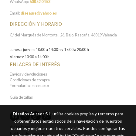
WhatsApp:
608 52 04 53
Email:
diseaure@yahoo.es
DIRECCIÓN Y HORARIO
C/ del Marqués de Montortal, 26, Bajo, Rascaña, 46019 Valencia
Lunes a jueves: 10:00 a 14:00 h y 17:00 a 20:00 h
Viernes: 10:00 a 14:00 h
ENLACES DE INTERÉS
Envíos y devoluciones
Condiciones de compra
Formulario de contacto
Guía de tallas
Diseños Aureor S.L.
utiliza cookies propias y terceros para
obtener datos estadísticos de la navegación de nuestros
Aviso legal
usuarios y mejorar nuestros servicios. Puedes configurar tus
Política de cookies
preferencias a través del botón “Configurar” o obtener más