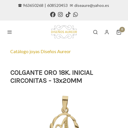
🕿 963650268
|
608520453
✉
diseaure@yahoo.es
0
Catálogo joyas Diseños Aureor
COLGANTE ORO 18K. INICIAL
CIRCONITAS - 13x20MM