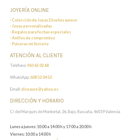
JOYERÍA ONLINE
· Colección de Joyas Diseños aureor
· Joyas personalizadas
· Regalos para fechas especiales
· Anillos de compromiso
· Pulseras mi historia
ATENCIÓN AL CLIENTE
Teléfono:
963 65 02 68
WhatsApp:
608 52 04 53
Email:
diseaure@yahoo.es
DIRECCIÓN Y HORARIO
C/ del Marqués de Montortal, 26, Bajo, Rascaña, 46019 Valencia
Lunes a jueves: 10:00 a 14:00 h y 17:00 a 20:00 h
Viernes: 10:00 a 14:00 h