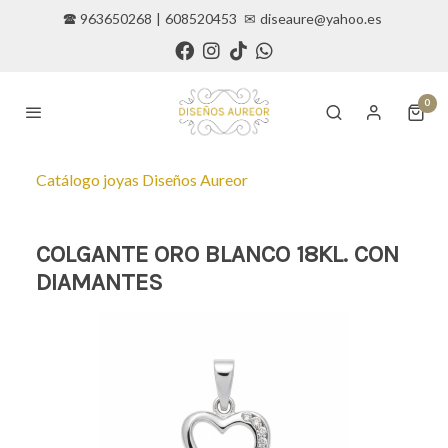
🕿 963650268
|
608520453
✉
diseaure@yahoo.es
0
Catálogo joyas Diseños Aureor
COLGANTE ORO BLANCO 18KL. CON
DIAMANTES