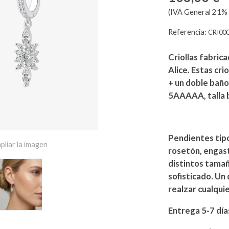
(IVA General 21% 
Referencia:
CRI00
Criollas fabric
Alice. Estas cr
+ un doble baño
5AAAAA, talla b
Pendientes tipo
pliar la imagen
rosetón, engast
distintos tamañ
sofisticado. Un
realzar cualquie
Entrega 5-7 día