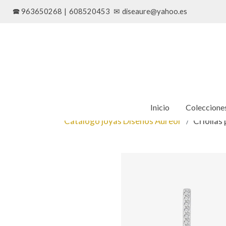
🕿 963650268
|
608520453
✉
diseaure@yahoo.es
Inicio
Coleccione
Catálogo joyas Diseños Aureor
Criollas 