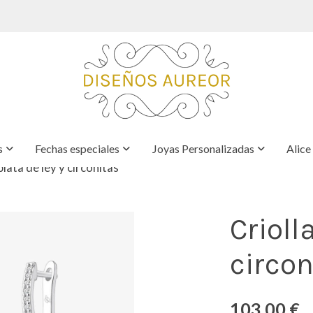
s
Fechas especiales
Joyas Personalizadas
Alice
plata de ley y circonitas
Crioll
circon
103,00 €