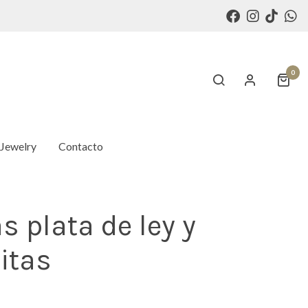
0
 Jewelry
Contacto
as plata de ley y
itas