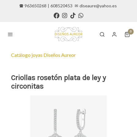
🕿 963650268
|
608520453
✉
diseaure@yahoo.es
0
Catálogo joyas Diseños Aureor
Criollas rosetón plata de ley y
circonitas